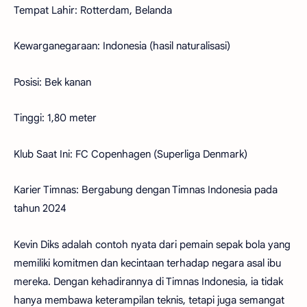
Tempat Lahir: Rotterdam, Belanda
Kewarganegaraan: Indonesia (hasil naturalisasi)
Posisi: Bek kanan
Tinggi: 1,80 meter
Klub Saat Ini: FC Copenhagen (Superliga Denmark)
Karier Timnas: Bergabung dengan Timnas Indonesia pada
tahun 2024
Kevin Diks adalah contoh nyata dari pemain sepak bola yang
memiliki komitmen dan kecintaan terhadap negara asal ibu
mereka. Dengan kehadirannya di Timnas Indonesia, ia tidak
hanya membawa keterampilan teknis, tetapi juga semangat