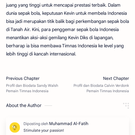
juang yang tinggi untuk mencapai prestasi terbaik. Dalam
dunia sepak bola, keputusan Kevin untuk membela Indonesia
bisa jadi merupakan titik balik bagi perkembangan sepak bola
di Tanah Air. Kini, para penggemar sepak bola Indonesia
menantikan aksi-aksi gemilang Kevin Diks di lapangan,
berharap ia bisa membawa Timnas Indonesia ke level yang
lebih tinggi di kancah internasional.
About the Author
Stimulate your passion!