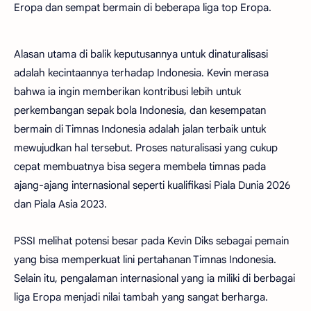
Eropa dan sempat bermain di beberapa liga top Eropa.
Alasan utama di balik keputusannya untuk dinaturalisasi
adalah kecintaannya terhadap Indonesia. Kevin merasa
bahwa ia ingin memberikan kontribusi lebih untuk
perkembangan sepak bola Indonesia, dan kesempatan
bermain di Timnas Indonesia adalah jalan terbaik untuk
mewujudkan hal tersebut. Proses naturalisasi yang cukup
cepat membuatnya bisa segera membela timnas pada
ajang-ajang internasional seperti kualifikasi Piala Dunia 2026
dan Piala Asia 2023.
PSSI melihat potensi besar pada Kevin Diks sebagai pemain
yang bisa memperkuat lini pertahanan Timnas Indonesia.
Selain itu, pengalaman internasional yang ia miliki di berbagai
liga Eropa menjadi nilai tambah yang sangat berharga.