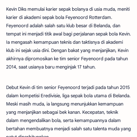
Kevin Diks memulai karier sepak bolanya di usia muda, meniti
karier di akademi sepak bola Feyenoord Rotterdam.
Feyenoord adalah salah satu klub besar di Belanda, dan
tempat ini menjadi titik awal bagi perjalanan sepak bola Kevin.
Ia mengasah kemampuan teknis dan taktisnya di akademi
klub ini sejak usia dini. Dengan bakat yang menjanjikan, Kevin
akhirnya dipromosikan ke tim senior Feyenoord pada tahun
2014, saat usianya baru menginjak 17 tahun.
Debut Kevin di tim senior Feyenoord terjadi pada tahun 2015
dalam kompetisi Eredivisie, liga sepak bola utama di Belanda.
Meski masih muda, ia langsung menunjukkan kemampuan
yang menjanjikan sebagai bek kanan. Kecepatan, teknik
dalam mengendalikan bola, serta kemampuannya dalam
bertahan membuatnya menjadi salah satu talenta muda yang