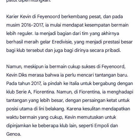
patut diperhitungkan.
Karier Kevin di Feyenoord berkembang pesat, dan pada
musim 2016-2017, ia mulai mendapat kesempatan bermain
lebih reguler. Ia menjadi bagian dari tim yang akhirnya
berhasil meraih gelar Eredivisie, yang menjadi prestasi besar
bagi klub tersebut dan juga bagi dirinya secara pribadi.
Namun, meskipun ia bermain cukup sukses di Feyenoord,
Kevin Diks merasa bahwa ia perlu mencari tantangan baru.
Pada tahun 2017, ia pindah ke Italia untuk bergabung dengan
klub Serie A, Fiorentina. Namun, di Fiorentina, ia menghadapi
tantangan yang lebih besar, dengan persaingan ketat untuk
posisi utama di lini belakang. Karena kesulitan mendapatkan
waktu bermain yang cukup, Kevin memutuskan untuk
dipinjamkan ke beberapa klub lain, seperti Empoli dan
Genoa.