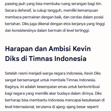
passing jauh yang bisa membuka ruang serangan bagi tim.
Secara defensif, ia cukup tangguh, memiliki kemampuan
membaca permainan dengan baik, dan cerdas dalam posisi
bertahan. Diks juga dikenal dengan etos kerjanya yang tinggi
dan konsistensinya dalam bermain di level tertinggi.
Harapan dan Ambisi Kevin
Diks di Timnas Indonesia
Setelah resmi menjadi warga negara Indonesia, Kevin Diks
sangat bersemangat untuk membela Timnas Indonesia.
Baginya, ini adalah kesempatan emas untuk berkontribusi
bagi negara yang memiliki akar budaya dalam dirinya. Diks
berharap bisa membantu Indonesia mencapai kesuksesan di
level internasional, terutama di ajang-ajang besar seperti