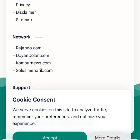
Privacy
Disclaimer
Sitemap
Network
Rajabeo.com
DoyanDolan.com
Komburnews.com
Solusimenarik.com
Support
Contact
Cookie Consent
Iklan
We serve cookies on this site to analyze traffic,
remember your preferences, and optimize your
2026
‧
Mas Awan
‧ All rights reserved.
experience.
©
Accept
More Details