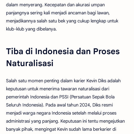
dalam menyerang. Kecepatan dan akurasi umpan
panjangnya sering kali menjadi ancaman bagi lawan,
menjadikannya salah satu bek yang cukup lengkap untuk
klub-klub yang dibelanya.
Tiba di Indonesia dan Proses
Naturalisasi
Salah satu momen penting dalam karier Kevin Diks adalah
keputusan untuk menerima tawaran naturalisasi dari
pemerintah Indonesia dan PSSI (Persatuan Sepak Bola
Seluruh Indonesia). Pada awal tahun 2024, Diks resmi
menjadi warga negara Indonesia setelah melalui proses
administrasi yang panjang. Keputusan ini tentu mengejutkan
banyak pihak, mengingat Kevin sudah lama berkarier di